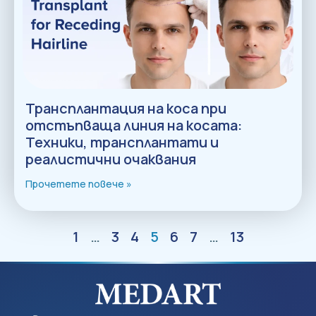
Трансплантация на коса при
отстъпваща линия на косата:
Техники, трансплантати и
реалистични очаквания
Прочетете повече »
1
…
3
4
5
6
7
…
13