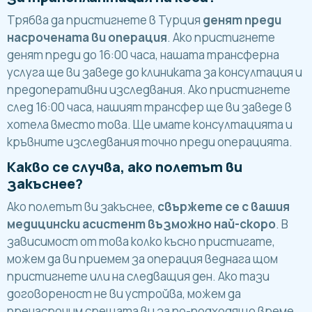
Трябва да пристигнете в Турция
денят преди
насрочената ви операция
. Ако пристигнете
денят преди до 16:00 часа, нашата трансферна
услуга ще ви заведе до клиниката за консултация и
предоперативни изследвания. Ако пристигнете
след 16:00 часа, нашият трансфер ще ви заведе в
хотела вместо това. Ще имате консултацията и
кръвните изследвания точно преди операцията.
Какво се случва, ако полетът ви
закъснее?
Ако полетът ви закъснее,
свържете се с вашия
медицински асистент възможно най-скоро
. В
зависимост от това колко късно пристигате,
можем да ви приемем за операция веднага щом
пристигнете или на следващия ден. Ако тази
договореност не ви устройва, можем да
пренасрочим срещата ви за по-подходящо време.