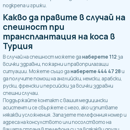
подкрепа и грижи.
Какво да правите в случай на
спешност при
трансплантация на коса в
Турция
В случай на спешност можете да
наберете 112
за
всички здравни, пожарни и правоприлагащи
ситуации. Можете също да
наберете 444 47 28
и
да получите помощ на английски, немски, арабски,
руски, френски и персийски за всички здравни
спешни случаи.
Поддържайте контакт с вашия медицински
асистент и се свържете с него, ако изпитвате
някакви усложнения. Запазете телефонния номер и
адреса на консулството или посолството на
вашата страна в телефона си за всякакви други