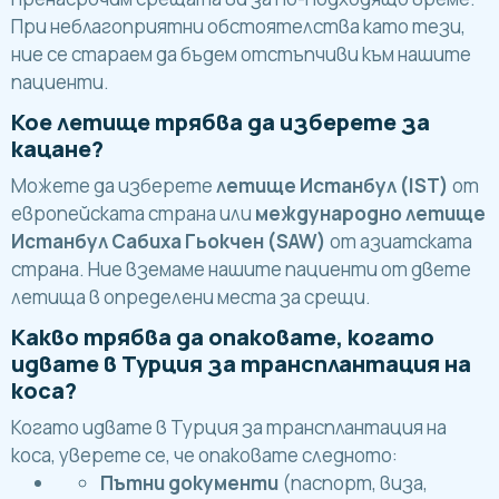
При неблагоприятни обстоятелства като тези,
ние се стараем да бъдем отстъпчиви към нашите
пациенти.
Кое летище трябва да изберете за
кацане?
Можете да изберете
летище Истанбул (IST)
от
европейската страна или
международно летище
Истанбул Сабиха Гьокчен (SAW)
от азиатската
страна. Ние вземаме нашите пациенти от двете
летища в определени места за срещи.
Какво трябва да опаковате, когато
идвате в Турция за трансплантация на
коса?
Когато идвате в Турция за трансплантация на
коса, уверете се, че опаковате следното:
Пътни документи
(паспорт, виза,