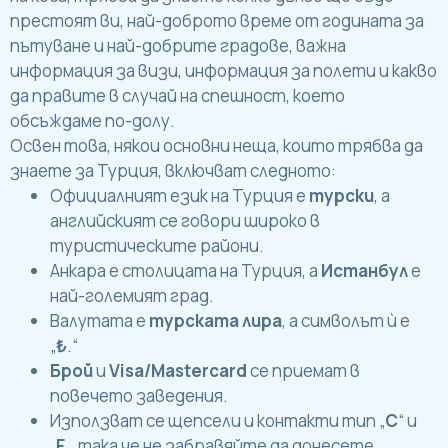
престоят ви, най-доброто време от годината за
пътуване и най-добрите градове, важна
информация за визи, информация за полети и какво
да правите в случай на спешност, което
обсъждаме по-долу.
Освен това, някои основни неща, които трябва да
знаете за Турция, включват следното:
Официалният език на Турция е
турски
, а
английският се говори широко в
туристическите райони.
Анкара е столицата на Турция, а
Истанбул
е
най-големият град.
Валутата е
турската лира
, а символът ѝ е
„
₺
.“
Брой
и
Visa/Mastercard
се приемат в
повечето заведения.
Използват се щепсели и контакти тип „
C
“ и
„
F
„, така че не забравяйте да донесете