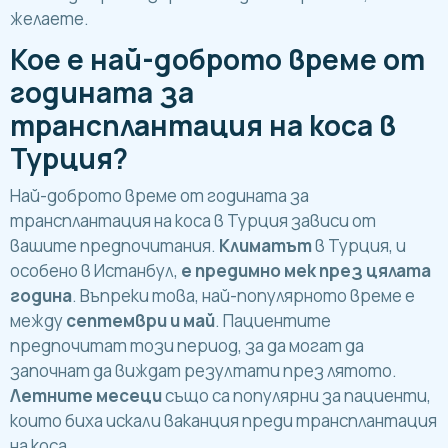
желаете.
Кое е най-доброто време от
годината за
трансплантация на коса в
Турция?
Най-доброто време от годината за
трансплантация на коса в Турция зависи от
вашите предпочитания.
Климатът
в Турция, и
особено в Истанбул,
е предимно мек през цялата
година
. Въпреки това, най-популярното време е
между
септември и май
. Пациентите
предпочитат този период, за да могат да
започнат да виждат резултати през лятото.
Летните месеци
също са популярни за пациенти,
които биха искали ваканция преди трансплантация
на коса.