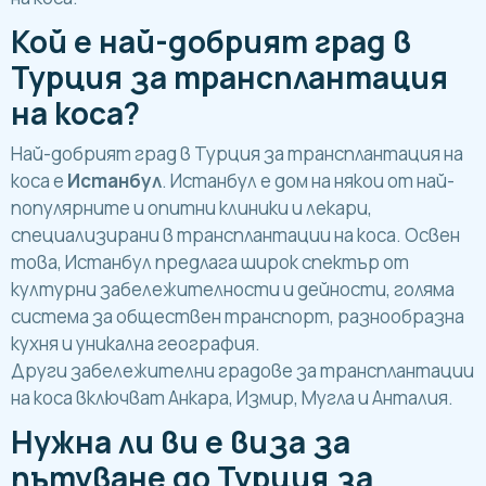
Кой е най-добрият град в
Турция за трансплантация
на коса?
Най-добрият град в Турция за трансплантация на
коса е
Истанбул
. Истанбул е дом на някои от най-
популярните и опитни клиники и лекари,
специализирани в трансплантации на коса. Освен
това, Истанбул предлага широк спектър от
културни забележителности и дейности, голяма
система за обществен транспорт, разнообразна
кухня и уникална география.
Други забележителни градове за трансплантации
на коса включват Анкара, Измир, Мугла и Анталия.
Нужна ли ви е виза за
пътуване до Турция за