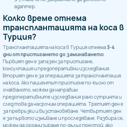
адаптер.
Колко време отнема
трансплантацията на коса в
Турция?
Трансплантацията на коса в Турция отнема
3-4
дни от пристигането до заминаването
.
Първият ден е запазен за пристигане,
консултация и предоперативни изследвания.
Вторият ден е за операцията за трансплантация
на коса. Ако пациентът пристигне по-късно от
очакваното, можем да направим
предоперативните изследвания рано сутринта и
след това да насрочим операцията. Третият ден е
за превръзки и възстановяване. Четвъртият ден
е за първото измиване и проследяване. Разбира се,
можем да организираме по-дълъг престой, ако