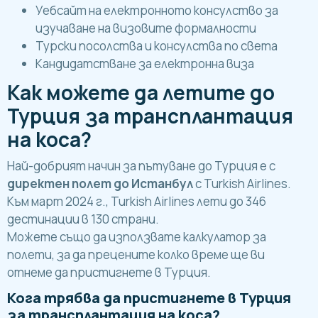
Уебсайт на електронното консулство за
изучаване на визовите формалности
Турски посолства и консулства по света
Кандидатстване за електронна виза
Как можете да летите до
Турция за трансплантация
на коса?
Най-добрият начин за пътуване до Турция е с
директен полет до Истанбул
с Turkish Airlines.
Към март 2024 г., Turkish Airlines лети до 346
дестинации в 130 страни.
Можете също да използвате калкулатор за
полети, за да прецените колко време ще ви
отнеме да пристигнете в Турция.
Кога трябва да пристигнете в Турция
за трансплантация на коса?