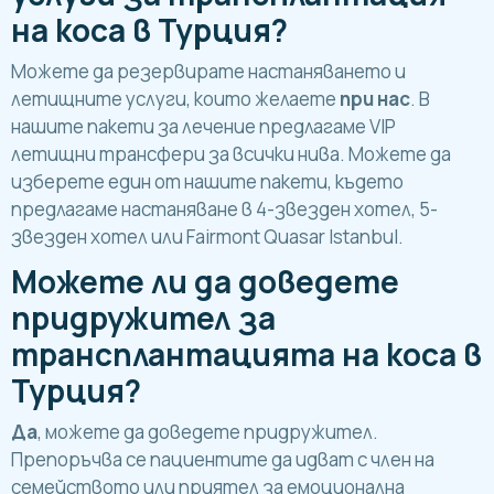
на коса в Турция?
Можете да резервирате настаняването и
летищните услуги, които желаете
при нас
. В
нашите пакети за лечение предлагаме VIP
летищни трансфери за всички нива. Можете да
изберете един от нашите пакети, където
предлагаме настаняване в 4-звезден хотел, 5-
звезден хотел или Fairmont Quasar Istanbul.
Можете ли да доведете
придружител за
трансплантацията на коса в
Турция?
Да
, можете да доведете придружител.
Препоръчва се пациентите да идват с член на
семейството или приятел за емоционална