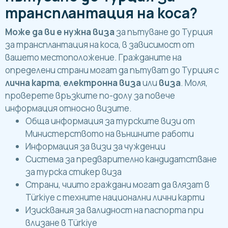
трансплантация на коса?
Може да ви е нужна виза
за пътуване до Турция
за трансплантация на коса, в зависимост от
вашето местоположение. Гражданите на
определени страни могат да пътуват до Турция с
лична карта
,
електронна виза
или
виза
. Моля,
проверете връзките по-долу за повече
информация относно визите.
Обща информация за турските визи от
Министерството на външните работи
Информация за визи за чужденци
Система за предварително кандидатстване
за турска стикер виза
Страни, чиито граждани могат да влязат в
Türkiye с техните национални лични карти
Изисквания за валидност на паспорта при
влизане в Türkiye