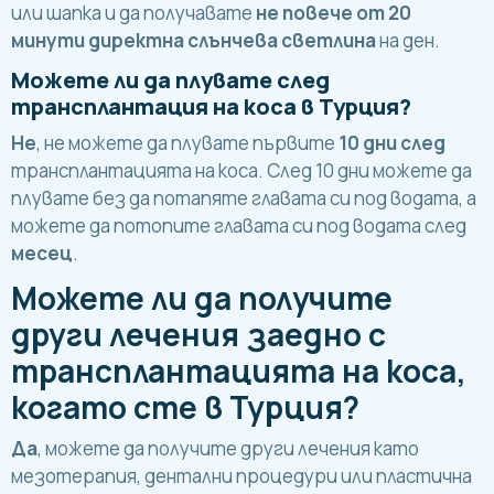
или шапка и да получавате
не повече от 20
минути директна слънчева светлина
на ден.
Можете ли да плувате след
трансплантация на коса в Турция?
Не
, не можете да плувате първите
10 дни след
трансплантацията на коса. След 10 дни можете да
плувате без да потапяте главата си под водата, а
можете да потопите главата си под водата след
месец
.
Можете ли да получите
други лечения заедно с
трансплантацията на коса,
когато сте в Турция?
Да
, можете да получите други лечения като
мезотерапия, дентални процедури или пластична