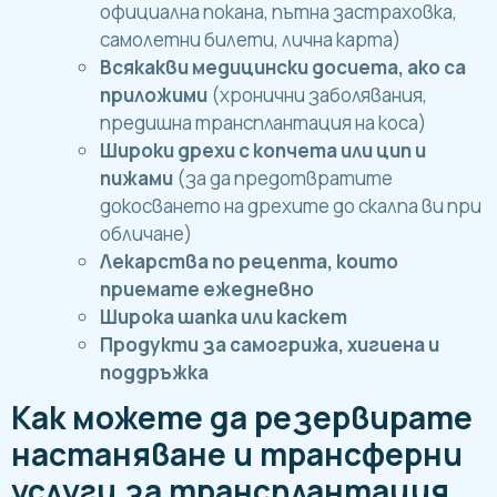
официална покана, пътна застраховка,
самолетни билети, лична карта)
Всякакви медицински досиета, ако са
приложими
(хронични заболявания,
предишна трансплантация на коса)
Широки дрехи с копчета или цип и
пижами
(за да предотвратите
докосването на дрехите до скалпа ви при
обличане)
Лекарства по рецепта, които
приемате ежедневно
Широка шапка или каскет
Продукти за самогрижа, хигиена и
поддръжка
Как можете да резервирате
настаняване и трансферни
услуги за трансплантация