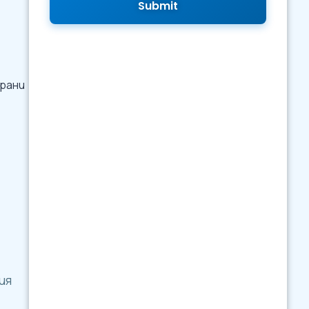
Submit
рани
ия