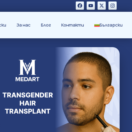
cки
За нас
Блог
Контакти
Български