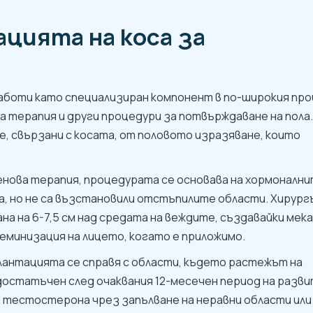
цията на коса за
аботи като специализиран компонент в по-широкия пр
а терапия и други процедури за потвърждаване на пола.
, свързани с косата, от половото изразяване, които
енова терапия, процедурата се основава на хормоналн
са, но не са възстановили отстъпилите области. Хирур
а на 6-7,5 см над средата на веждите, създавайки мека
еминизация на лицето, когато е приложимо.
нтацията се справя с области, където растежът на
достатъчен след очаквания 12-месечен период на разви
тестостерона чрез запълване на неравни области или