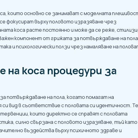
са, които основно се занимават с моделната плешивос
се фокусират върху половото изразяване чрез
ната коса расте постоянно и може да се реже, стилизи
 важен компонент от грижата за потвърждаване на пола
ака и психологически ползи чрез намаляване на полова
 на коса процедури за
за потвърждаване на пола, когато помагат на
си вид в съответствие с половата си идентичност. Т
нтервенции, които директно се справят с половата
ика, силно свързана с половото изразяване, тъй като
начително въздейства върху психичното здраве и