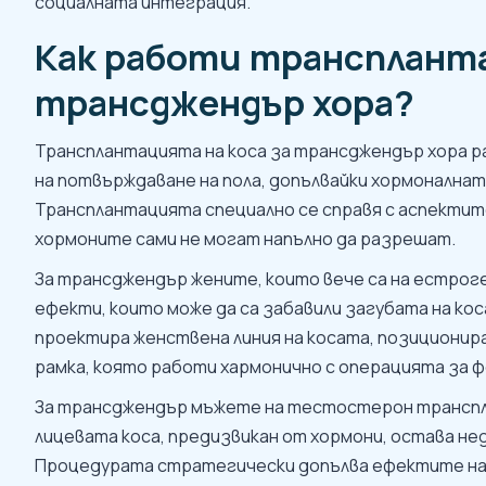
социалната интеграция.
Как работи транспланта
трансджендър хора?
Трансплантацията на коса за трансджендър хора р
на потвърждаване на пола, допълвайки хормоналнат
Трансплантацията специално се справя с аспектите
хормоните сами не могат напълно да разрешат.
За трансджендър жените, които вече са на естрог
ефекти, които може да са забавили загубата на ко
проектира женствена линия на косата, позициониран
рамка, която работи хармонично с операцията за ф
За трансджендър мъжете на тестостерон транспла
лицевата коса, предизвикан от хормони, остава не
Процедурата стратегически допълва ефектите на 