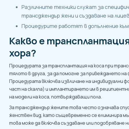
Различните техники служат за специфичн
трансджендър жени и създаване на лице
Процедурите работят в допълнение към 
Какво е трансплантация
хора?
Процедурата за трансплантация на коса при транс
тялото в друга, за да помогне за привеждането на
Процедурата включва извличане на индивидуални ф
част на скалпа) и имплантирането им в реципиентни 
на модели на коса, потвърждаващи пола.
За трансджендър жените това често означава спуск
женствен вид, като същевременно се елиминира м
това може да включва създаване или подобряване на