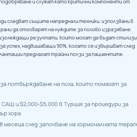
подобряване и служат като критични компоненти от
ди следват същите напреднали техники, използвани в
рани да отговарят на нуждите за полово изразяване.
изглеждащи резултати, които могат да бъдат стилизи
за успех, надвишаващи 90%, когато се извършват след
лантации предлагат трайни ползи за пациентите.
 за потвърждаване на пола, които помагат за
САЩ и $2,000-$5,000 в Турция за процедури за
ър хора
18 месеца след започване на хормоналната терап