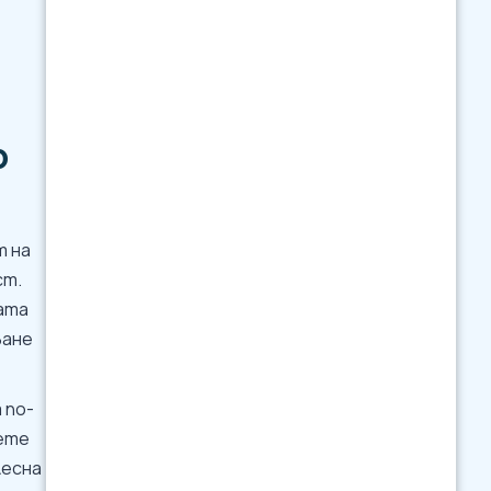
р
т на
ст.
ата
ване
 по-
жете
лесна