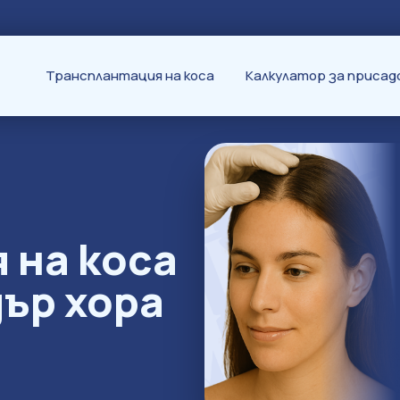
Трансплантация на коса
Калкулатор за присад
 на коса
ър хора