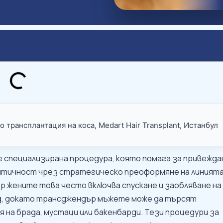
по трансплантация на коса, Medart Hair Transplant, Истанбул
е специализирана процедура, която помага за привежд
ентичност чрез стратегическо преоформяне на линията
р жените това често включва спускане и заобляване на
ид, докато трансджендър мъжете може да търсят
 на брада, мустаци или бакенбарди. Тези процедури за