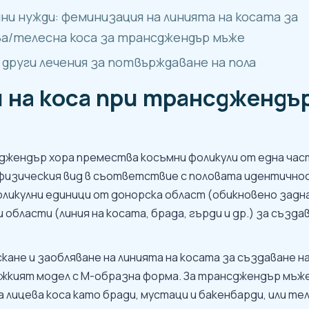
и нужди: феминизация на линията на косата за
ва/телесна коса за трансджендър мъже
други лечения за потвърждаване на пола
 на коса при трансджендъ
джендър хора премества косъмни фоликули от една час
 физическия вид в съответствие с половата идентично
оликулни единици от донорска област (обикновено задн
области (линия на косата, брада, гърди и др.) за създа
ане и заобляване на линията на косата за създаване на
ъжкият модел с М-образна форма. За трансджендър мъ
 лицева коса като бради, мустаци и бакенбарди, или те