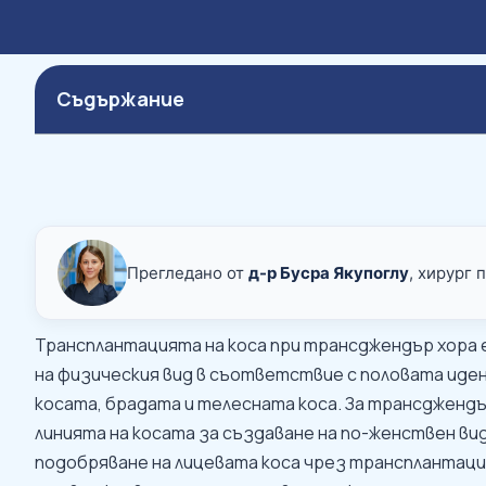
Съдържание
Прегледано от
д-р Бусра Якупоглу
, хирург 
Трансплантацията на коса при трансджендър хора 
на физическия вид в съответствие с половата ид
косата, брадата и телесната коса. За трансджендъ
линията на косата за създаване на по-женствен в
подобряване на лицевата коса чрез трансплантация