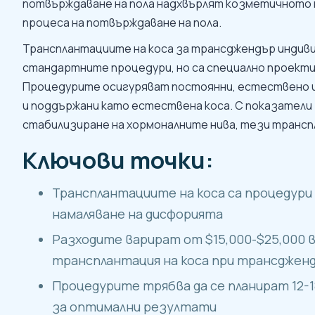
потвърждаване на пола надхвърлят козметичното 
процеса на потвърждаване на пола.
Трансплантациите на коса за трансджендър индиви
стандартните процедури, но са специално проекти
Процедурите осигуряват постоянни, естествено 
и поддържани като естествена коса. С показатели 
стабилизиране на хормоналните нива, тези трансп
Ключови точки:
Трансплантациите на коса са процедури
намаляване на дисфорията
Разходите варират от $15,000-$25,000 в 
трансплантация на коса при трансдженд
Процедурите трябва да се планират 12-
за оптимални резултати