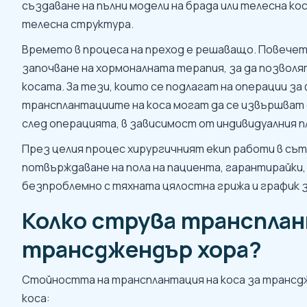
създаване на пълни модели на брада или телесна ко
телесна структура.
Времето в процеса на преход е решаващо. Повечето
започване на хормоналната терапия, за да позвол
косата. За тези, които се подлагат на операции за
трансплантациите на коса могат да се извършват 
след операцията, в зависимост от индивидуалния пл
През целия процес хирургичният екип работи в съ
потвърждаване на пола на пациента, гарантирайки
безпроблемно с тяхната цялостна грижа и график з
Колко струва трансплан
трансджендър хора?
Стойността на трансплантация на коса за трансдж
коса: