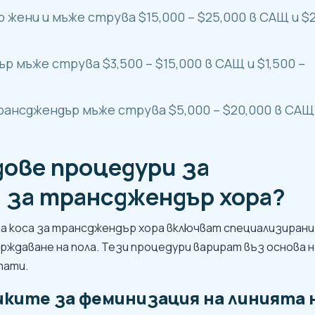
жени и мъже струва $15,000 – $25,000 в САЩ и $
 мъже струва $3,500 – $15,000 в САЩ и $1,500 –
рансджендър мъже струва $5,000 – $20,000 в САЩ
дове процедури за
 за трансджендър хора?
а коса за трансджендър хора включват специализирани
ърждаване на пола. Тези процедури варират въз основа н
тати.
ките за феминизация на линията 