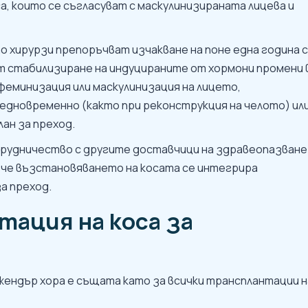
са, които се съгласуват с маскулинизираната лицева и
 хирурзи препоръчват изчакване на поне една година 
ят стабилизиране на индуцираните от хормони промени 
 феминизация или маскулинизация на лицето,
едновременно (както при реконструкция на челото) ил
ан за преход.
трудничество с другите доставчици на здравеопазване
, че възстановяването на косата се интегрира
а преход.
тация на коса за
ендър хора е същата като за всички трансплантации н