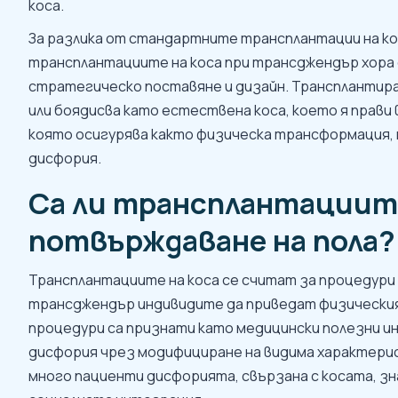
коса.
За разлика от стандартните трансплантации на ко
трансплантациите на коса при трансджендър хора 
стратегическо поставяне и дизайн. Трансплантира
или боядисва като естествена коса, което я прави
която осигурява както физическа трансформация, т
дисфория.
Са ли трансплантациите
потвърждаване на пола?
Трансплантациите на коса се считат за процедури 
трансджендър индивидите да приведат физическия 
процедури са признати като медицински полезни и
дисфория чрез модифициране на видима характерист
много пациенти дисфорията, свързана с косата, з