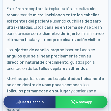
En el
área receptora
, la implantación se realiza
sin
rapar
creando
micro-incisiones entre los cabellos
existentes del paciente
usando
cuchillas de zafiro
ultra-afiladas
. Estos
canales en forma de V
se crean
para coincidir con el
diámetro del injerto
, minimizando
el
trauma tisular
y el
riesgo de cicatrización visible
.
Los
injertos de cabello largo
se insertan luego en
ángulos que se alinean precisamente con su
dirección natural de crecimiento
, guiados por la
orientación de los
tallos capilares adheridos
.
Mientras que los
cabellos trasplantados típicamente
se caen dentro de unas pocas semanas
, los
folículos permanecen en su lugar
y comienzan a
producir cabello nuevo en el área trasplantada
,
Greft Hesapla
WhatsApp
logrando
resultados permanentes y de aspecto
natural
.