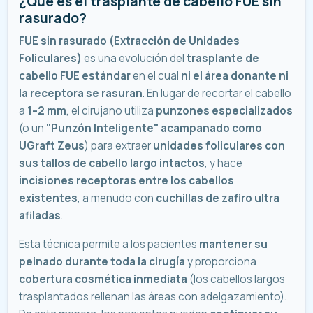
¿Qué es el trasplante de cabello FUE sin
rasurado?
FUE sin rasurado (Extracción de Unidades
Foliculares)
es una evolución del
trasplante de
cabello FUE estándar
en el cual
ni el área donante ni
la receptora se rasuran
. En lugar de recortar el cabello
a
1–2 mm
, el cirujano utiliza
punzones especializados
(o un
"Punzón Inteligente" acampanado como
UGraft Zeus
) para extraer
unidades foliculares con
sus tallos de cabello largo intactos
, y hace
incisiones receptoras entre los cabellos
existentes
, a menudo con
cuchillas de zafiro ultra
afiladas
.
Esta técnica permite a los pacientes
mantener su
peinado durante toda la cirugía
y proporciona
cobertura cosmética inmediata
(los cabellos largos
trasplantados rellenan las áreas con adelgazamiento).