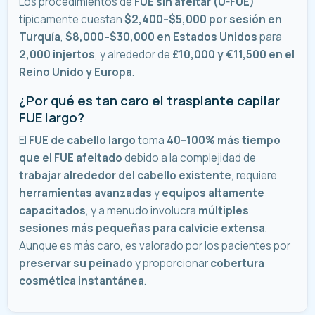
Los procedimientos de
FUE sin afeitar (U-FUE)
típicamente cuestan
$2,400–$5,000 por sesión en
Turquía
,
$8,000–$30,000 en Estados Unidos
para
2,000 injertos
, y alrededor de
£10,000 y €11,500 en el
Reino Unido y Europa
.
¿Por qué es tan caro el trasplante capilar
FUE largo?
El
FUE de cabello largo
toma
40–100% más tiempo
que el FUE afeitado
debido a la complejidad de
trabajar alrededor del cabello existente
, requiere
herramientas avanzadas
y
equipos altamente
capacitados
, y a menudo involucra
múltiples
sesiones más pequeñas para calvicie extensa
.
Aunque es más caro, es valorado por los pacientes por
preservar su peinado
y proporcionar
cobertura
cosmética instantánea
.