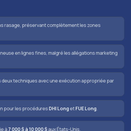
sans rasage, préservant complètement les zones
euse en lignes fines, malgré les allégations marketing
s deux techniques avec une exécution appropriée par
on pour les procédures
DHI Long
et
FUE Long
.
ie à
7 000 $ à 10 000 $
aux États-Unis.