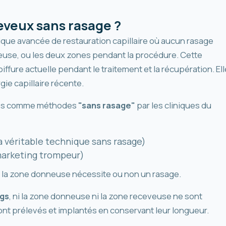
eveux sans rasage ?
que avancée de restauration capillaire où aucun rasage
neuse, ou les deux zones pendant la procédure. Cette
fure actuelle pendant le traitement et la récupération. Ell
gie capillaire récente.
sées comme méthodes
"sans rasage"
par les cliniques du
a véritable technique sans rasage)
arketing trompeur)
e la zone donneuse nécessite ou non un rasage.
ngs
, ni la zone donneuse ni la zone receveuse ne sont
nt prélevés et implantés en conservant leur longueur.