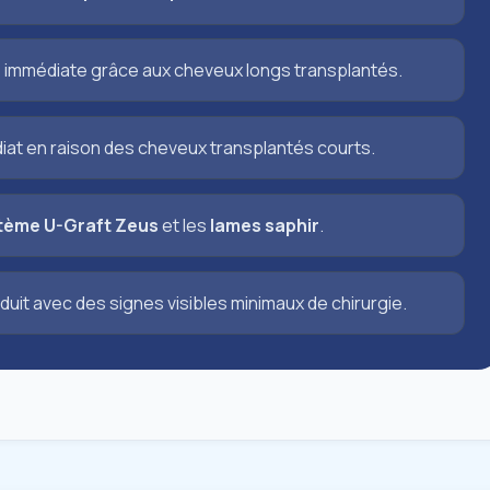
 immédiate grâce aux cheveux longs transplantés.
iat en raison des cheveux transplantés courts.
tème U-Graft Zeus
et les
lames saphir
.
it avec des signes visibles minimaux de chirurgie.