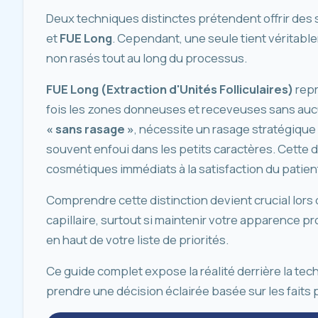
Deux techniques distinctes prétendent offrir des 
et
FUE Long
. Cependant, une seule tient vérita
non rasés tout au long du processus.
FUE Long (Extraction d'Unités Folliculaires)
repr
fois les zones donneuses et receveuses sans au
« sans rasage »
, nécessite un rasage stratégique 
souvent enfoui dans les petits caractères. Cette d
cosmétiques immédiats à la satisfaction du patient
Comprendre cette distinction devient crucial lors 
capillaire, surtout si maintenir votre apparence p
en haut de votre liste de priorités.
Ce guide complet expose la réalité derrière la te
prendre une décision éclairée basée sur les faits