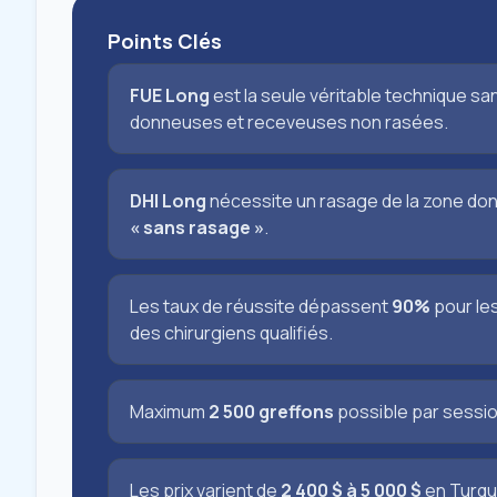
Points Clés
FUE Long
est la seule véritable technique 
donneuses et receveuses non rasées.
DHI Long
nécessite un rasage de la zone donn
« sans rasage »
.
Les taux de réussite dépassent
90%
pour le
des chirurgiens qualifiés.
Maximum
2 500 greffons
possible par sessi
Les prix varient de
2 400 $ à 5 000 $
en Turqu