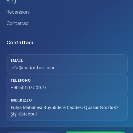
Blog
Recensioni
Contattaci
Contattaci
EMAIL
info@medarthair.com
TELEFONO
+90 501 077 00 77
INDIRIZZO
Fulya Mahallesi Büyükdere Caddesi Quasar No:76/87
Şişli/İstanbul