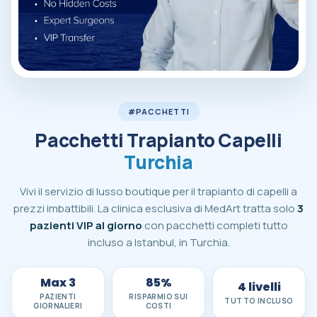
Pacchetti trapianto capelli tutto incluso MedArt Hair in Tur
#PACCHETTI
Pacchetti Trapianto Capelli
Turchia
Vivi il servizio di lusso boutique per il trapianto di capelli a
prezzi imbattibili. La clinica esclusiva di MedArt tratta solo
3
pazienti VIP al giorno
con pacchetti completi tutto
incluso a Istanbul, in Turchia.
Max 3
85%
4 livelli
PAZIENTI
RISPARMIO SUI
TUTTO INCLUSO
GIORNALIERI
COSTI