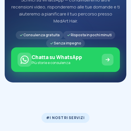
recensioni video, risponderemo alle tue domande e ti
aiuteremo a pianificare il tuo percorso presso
MedArt Hair.
Consulenza gratuita
Risposta in pochi minuti
Senza impegno
Chatta su WhatsApp
Più storie e consulenza
#I NOSTRI SERVIZI