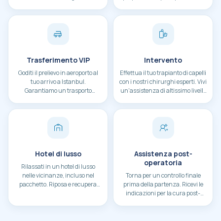
definiscono un piano di
nell'organizzazione del viaggio.
trattamento personalizzato.
Trasferimento VIP
Intervento
Goditi il prelievo in aeroporto al
Effettua il tuo trapianto di capelli
tuo arrivo a Istanbul.
con i nostri chirurghi esperti. Vivi
Garantiamo un trasporto
un'assistenza di altissimo livello
confortevole fino al tuo hotel.
nella nostra struttura
all'avanguardia.
Hotel di lusso
Assistenza post-
operatoria
Rilassati in un hotel di lusso
nelle vicinanze, incluso nel
Torna per un controllo finale
pacchetto. Riposa e recupera
prima della partenza. Ricevi le
comodamente dopo l'intervento.
indicazioni per la cura post-
operatoria e risultati ottimali.