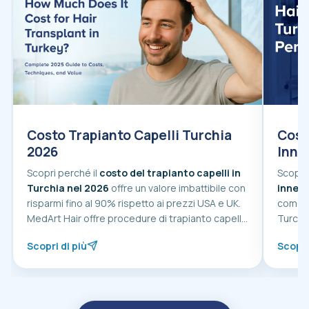
Costo Trapianto Capelli Turchia
Cost
2026
Inne
Scopri perché il
costo del trapianto capelli in
Scopri
Turchia nel 2026
offre un valore imbattibile con
innest
risparmi fino al 90% rispetto ai prezzi USA e UK.
come st
MedArt Hair offre procedure di trapianto capelli
Turchi
di livello mondiale con tecniche avanzate
FUE e
Scopri di più
Scopri
DHI
a partire da 2.000 dollari.
sul Costo Trapianto Capelli Turchia 2026
sul Co