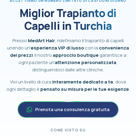
ACCETTIAMO UN NUMERO LIMITATO DI CASI OGNI GIORNO
Miglior Trapianto di
Capelli in Turchia
Presso
MedArt Hair
, ridefiniamo il trapianto di capelli
unendo un'
esperienza VIP di lusso
con la
convenienza
dei prezzi
. Il nostro
approccio boutique
garantisce a
ogni paziente un'
attenzione personalizzata
,
distinguendoci dalle altre cliniche.
Vivi un livello di cura
interamente dedicato a te
, dove
ogni dettaglio è
pensato su misura per le tue esigenze
.
Prenota una consulenza gratuita
COME VISTO SU