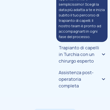
semplicissimo! Scegli la
data più adatta a te e inizia
subito il tuo percorso di
trapianto di capelli. Il
nostro team è pronto ad
accompagnarti in ogni
fase del processo.
Trapianto di capelli
in Turchia con un
chirurgo esperto
Assistenza post-
operatoria
completa