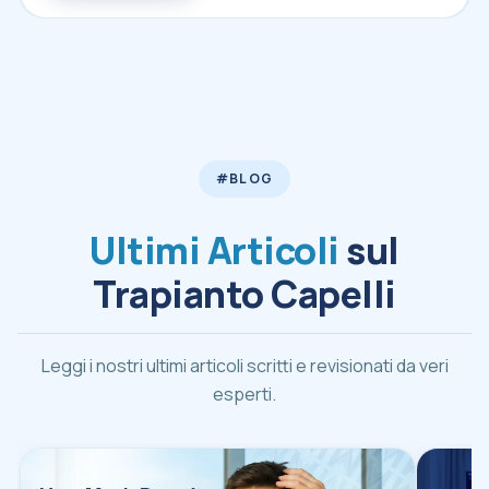
#BLOG
Ultimi Articoli
sul
Trapianto Capelli
Leggi i nostri ultimi articoli scritti e revisionati da veri
esperti.
Leggi l'articolo Costo Trapianto Capelli Turchia 20
Leggi l'