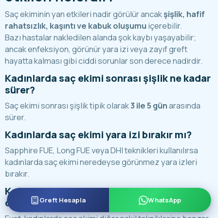
Saç ekiminin yan etkileri nadir görülür ancak
şişlik, hafif
rahatsızlık, kaşıntı ve kabuk oluşumu
içerebilir.
Bazı hastalar nakledilen alanda şok kaybı yaşayabilir;
ancak enfeksiyon, görünür yara izi veya zayıf greft
hayatta kalması gibi ciddi sorunlar son derece nadirdir.
Kadınlarda saç ekimi sonrası şişlik ne kadar
sürer?
Saç ekimi sonrası şişlik tipik olarak
3 ile 5 gün
arasında
sürer.
Kadınlarda saç ekimi yara izi bırakır mı?
Sapphire FUE, Long FUE veya DHI teknikleri kullanılırsa
kadınlarda saç ekimi neredeyse görünmez yara izleri
bırakır.
Kadınlarda saç ekimi şok kaybına neden
Greft Hesapla
WhatsApp
olur mu?