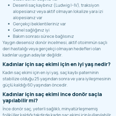
Desenli saç kaybınız (Ludwig I–IV), traksiyon
alopesianız veya aktif olmayan lokalize yara izi
alopesianız var
Gerçekçi beklentileriniz var
Genel sağlığınız iyi
Bakım sonrası sürece bağlısınız
Yaygın desensiz donör incelmesi, aktif otoimmün saçlı
deri hastalığı veya gerçekçi olmayan hedefleri olan
kadınlar uygun adaylar değildir.
Kadınlar için saç ekimi için en iyi yaş nedir?
Kadın saç ekimi için en iyi yaş, saç kaybı paterninin
stabilize olduğu 25 yaşından sonra ve yara iyileşmesinin
güçlü kaldığı 60 yaşından öncedir.
Kadınlar için saç ekimi ince donör saçla
yapılabilir mi?
İnce donör saç, yeterli sağlıklı, minyatürleşmemiş
foliküller kaldığı takdirde kadın saç ekimi için kullanılabilir,