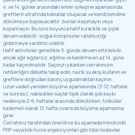
4. ve 14. günler arasındaki erken iyileşme aşamasında,
greftlerin etrafında kabuklar oluşacak ve kendi kendine
dökülmeye başlayacaktır; bunları kaşımayın veya
koparmayın. Bu süre boyunca hafif kızarıklık ve şişlik
devam edebilir; soğuk kompresler rahatsızlığı
gidermeye yardımcı olabilir.
Hafif aktiviteler genellikle 5. günde devam ettirilebilir,
ancak ağır egzersiz, eğilme ve kaldırma en az 14. güne
kadar kaçınılmalıdır. Saçınızı yıkarken cerrahınızın
rehberliğini dikkatle takip edin, nazik su akışı kullanın ve
greftlere doğrudan basınç uygulamaktan kaçının.
Uzun vadeli yeniden büyüme aşamasında (3-12. haftalar
ve sonrası), nakledilen saçlar tipik olarak şok kaybı
nedeniyle 2-6. haftalar arasında dökülürken, foliküller
kademeli olarak 12. hafta civarında büyüme aşamasına
girer.
Cerrahınız tarafından önerilirse bu aşamada minoksidil,
PRP veya kök hücre enjeksiyonları gibi tıbbi tedaviler