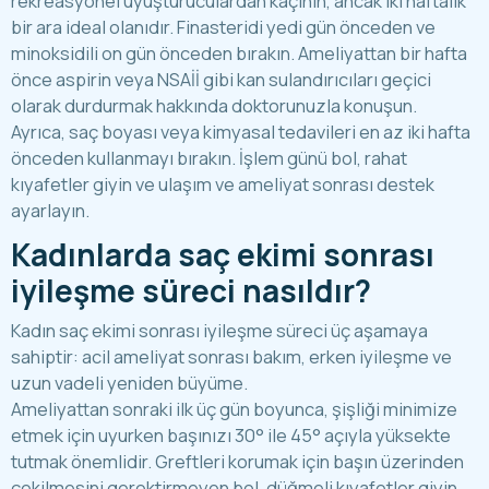
rekreasyonel uyuşturuculardan kaçının, ancak iki haftalık
bir ara ideal olanıdır. Finasteridi yedi gün önceden ve
minoksidili on gün önceden bırakın. Ameliyattan bir hafta
önce aspirin veya NSAİİ gibi kan sulandırıcıları geçici
olarak durdurmak hakkında doktorunuzla konuşun.
Ayrıca, saç boyası veya kimyasal tedavileri en az iki hafta
önceden kullanmayı bırakın. İşlem günü bol, rahat
kıyafetler giyin ve ulaşım ve ameliyat sonrası destek
ayarlayın.
Kadınlarda saç ekimi sonrası
iyileşme süreci nasıldır?
Kadın saç ekimi sonrası iyileşme süreci üç aşamaya
sahiptir: acil ameliyat sonrası bakım, erken iyileşme ve
uzun vadeli yeniden büyüme.
Ameliyattan sonraki ilk üç gün boyunca, şişliği minimize
etmek için uyurken başınızı 30° ile 45° açıyla yüksekte
tutmak önemlidir. Greftleri korumak için başın üzerinden
çekilmesini gerektirmeyen bol, düğmeli kıyafetler giyin.