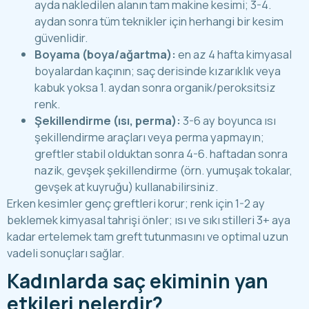
ayda nakledilen alanın tam makine kesimi; 3-4.
aydan sonra tüm teknikler için herhangi bir kesim
güvenlidir.
Boyama (boya/ağartma):
en az 4 hafta kimyasal
boyalardan kaçının; saç derisinde kızarıklık veya
kabuk yoksa 1. aydan sonra organik/peroksitsiz
renk.
Şekillendirme (ısı, perma):
3-6 ay boyunca ısı
şekillendirme araçları veya perma yapmayın;
greftler stabil olduktan sonra 4-6. haftadan sonra
nazik, gevşek şekillendirme (örn. yumuşak tokalar,
gevşek at kuyruğu) kullanabilirsiniz.
Erken kesimler genç greftleri korur; renk için 1-2 ay
beklemek kimyasal tahrişi önler; ısı ve sıkı stilleri 3+ aya
kadar ertelemek tam greft tutunmasını ve optimal uzun
vadeli sonuçları sağlar.
Kadınlarda saç ekiminin yan
etkileri nelerdir?