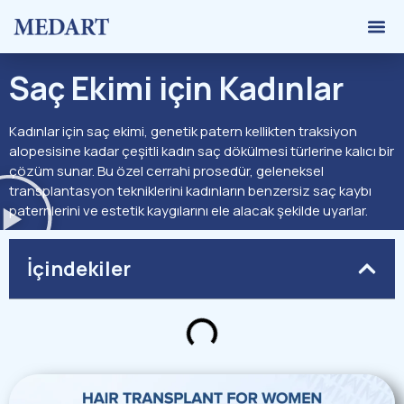
Greft
Saç Ekimi için
Kadınlar
Kadınlar için saç ekimi, genetik patern kellikten traksiyon
alopesisine kadar çeşitli kadın saç dökülmesi türlerine kalıcı bir
çözüm sunar. Bu özel cerrahi prosedür, geleneksel
transplantasyon tekniklerini kadınların benzersiz saç kaybı
paternlerini ve estetik kaygılarını ele alacak şekilde uyarlar.
İçindekiler