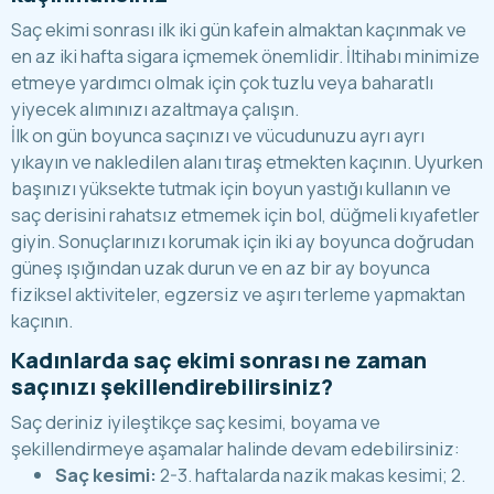
Saç ekimi sonrası ilk iki gün kafein almaktan kaçınmak ve
en az iki hafta sigara içmemek önemlidir. İltihabı minimize
etmeye yardımcı olmak için çok tuzlu veya baharatlı
yiyecek alımınızı azaltmaya çalışın.
İlk on gün boyunca saçınızı ve vücudunuzu ayrı ayrı
yıkayın ve nakledilen alanı tıraş etmekten kaçının. Uyurken
başınızı yüksekte tutmak için boyun yastığı kullanın ve
saç derisini rahatsız etmemek için bol, düğmeli kıyafetler
giyin. Sonuçlarınızı korumak için iki ay boyunca doğrudan
güneş ışığından uzak durun ve en az bir ay boyunca
fiziksel aktiviteler, egzersiz ve aşırı terleme yapmaktan
kaçının.
Kadınlarda saç ekimi sonrası ne zaman
saçınızı şekillendirebilirsiniz?
Saç deriniz iyileştikçe saç kesimi, boyama ve
şekillendirmeye aşamalar halinde devam edebilirsiniz:
Saç kesimi:
2-3. haftalarda nazik makas kesimi; 2.