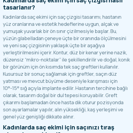
Kadınlarda saç ekimi için saç çizgisi nasıl
tasarlanır?
Kadınlarda saç ekimi için saç çizgisi tasarımı, hastanın
yüz oranlarına ve estetik hedeflerine uygun, alçak ve
yumuşak yuvarlak bir ön sınır çizilmesiyle başlar. Bu,
yüzün glabelladan çeneye üçte bir oranında ölçülmesini
ve yeni saç çizgisinin yaklaşık üçte bir aşağıya
yerleştirilmesini içerir. Kontur, düz bir kenar yerine nazik,
düzensiz “mikro-noktalar” ile şekillendirilir ve doğal, konik
bir görünüm için ön kısımda tek saç greftleri kullanılır.
Kusursuz bir sonuç sağlamak için greftler, saçın düz
yatması ve mevcut büyüme deseniyle karışması için
10°-15° sığ açıyla implante edilir. Hastanın tercihine bağlı
olarak, tasarım doğal bir dul tepesi koruyabilir. Greft
çıkarımı başlamadan önce hasta dik oturur pozisyonda
son ayarlamalar yapılır, alın yüksekliği, kaş yerleşimi ve
genel yüz genişliği dikkate alınır.
Kadınlarda saç ekimi için saçınızı tıraş