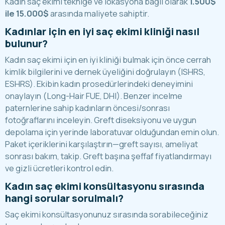
Kadın saç ekimi tekniğe ve lokasyona bağlı olarak
1.500$
ile 15.000$
arasında maliyete sahiptir.
Kadınlar için en iyi saç ekimi kliniği nasıl
bulunur?
Kadın saç ekimi için en iyi kliniği bulmak için önce cerrah
kimlik bilgilerini ve dernek üyeliğini doğrulayın (ISHRS,
ESHRS). Ekibin kadın prosedürlerindeki deneyimini
onaylayın (Long-Hair FUE, DHI). Benzer incelme
paternlerine sahip kadınların öncesi/sonrası
fotoğraflarını inceleyin. Greft diseksiyonu ve uygun
depolama için yerinde laboratuvar olduğundan emin olun.
Paket içeriklerini karşılaştırın—greft sayısı, ameliyat
sonrası bakım, takip. Greft başına şeffaf fiyatlandırmayı
ve gizli ücretleri kontrol edin.
Kadın saç ekimi konsültasyonu sırasında
hangi sorular sorulmalı?
Saç ekimi konsültasyonunuz sırasında sorabileceğiniz