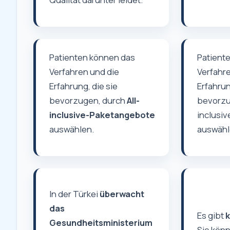
Patienten können das
Patient
Verfahren und die
Verfahre
Erfahrung, die sie
Erfahrun
bevorzugen, durch
All-
bevorzug
inclusive-Paketangebote
inclusi
auswählen.
auswähl
In der Türkei
überwacht
das
Es gibt
k
Gesundheitsministerium
Sie könn