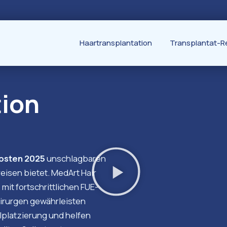
Haartransplantation
Transplantat-R
tion
Kosten 2025
unschlagbaren
eisen bietet. MedArt Hair
mit fortschrittlichen FUE-
irurgen gewährleisten
lplatzierung und helfen