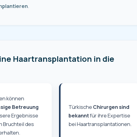
mplantieren
.
e Haartransplantation in die
en können
ssige Betreuung
Türkische
Chirurgen sind
sere Ergebnisse
bekannt
für ihre Expertise
 Bruchteil des
bei Haartransplantationen.
erhalten.