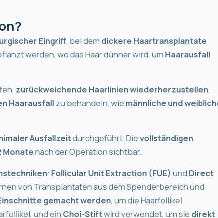
ion?
urgischer Eingriff
, bei dem
dickere Haartransplantate
flanzt werden, wo das Haar dünner wird, um
Haarausfall
lfen,
zurückweichende Haarlinien wiederherzustellen
,
en Haarausfall
zu behandeln, wie
männliche und weiblich
nimaler Ausfallzeit
durchgeführt. Die
vollständigen
12 Monate
nach der Operation sichtbar.
onstechniken
:
Follicular Unit Extraction (FUE)
und
Direct
ernen von Transplantaten aus dem Spenderbereich und
Einschnitte gemacht werden
, um die Haarfollikel
rfollikel, und ein
Choi-Stift
wird verwendet, um sie
direkt