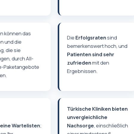
en können das
Die
Erfolgsraten
sind
n und die
bemerkenswert hoch, und
g, die sie
Patienten sind sehr
en, durch All-
zufrieden
mit den
ve-Paketangebote
Ergebnissen.
en.
Türkische Kliniken bieten
unvergleichliche
eine Wartelisten
;
Nachsorge
, einschließlich
en Ihr
einer mindestens 6-