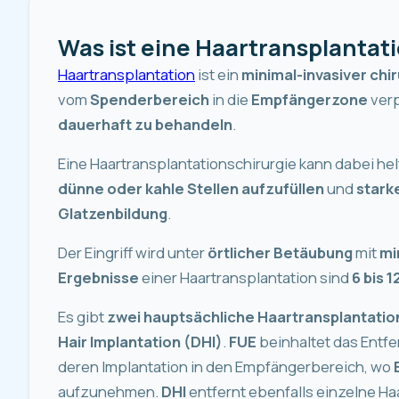
Was ist eine Haartransplantat
Haartransplantation
ist ein
minimal-invasiver chir
vom
Spenderbereich
in die
Empfängerzone
verp
dauerhaft zu behandeln
.
Eine Haartransplantationschirurgie kann dabei he
dünne oder kahle Stellen aufzufüllen
und
stark
Glatzenbildung
.
Der Eingriff wird unter
örtlicher Betäubung
mit
mi
Ergebnisse
einer Haartransplantation sind
6 bis 
Es gibt
zwei hauptsächliche Haartransplantati
Hair Implantation (DHI)
.
FUE
beinhaltet das Entf
deren Implantation in den Empfängerbereich, wo
aufzunehmen.
DHI
entfernt ebenfalls einzelne Haa