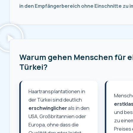
in den Empfängerbereich ohne Einschnitte zu i
Warum gehen Menschen für ein
Türkei?
Haartransplantationen in
Mensch
der Türkei sind deutlich
erstkla
erschwinglicher
als in den
und bes
USA, Großbritannien oder
zu einem
Europa, ohne dass die
Preises 
Qualität darunter leidet.