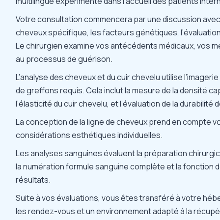
multilingue expérimenté dans l’accueil des patients inter
Votre consultation commencera par une discussion avec 
cheveux
spécifique, les facteurs génétiques, l’évaluation
Le chirurgien examine vos antécédents médicaux, vos méd
au processus de guérison.
L’analyse des cheveux et du cuir chevelu utilise l’image
de greffons requis. Cela inclut la mesure de la densité capi
l’élasticité du cuir chevelu, et l’évaluation de la durabilit
La conception de la ligne de cheveux prend en compte vo
considérations esthétiques individuelles.
Les analyses sanguines évaluent la préparation chirurgica
la numération formule sanguine complète et la fonction d
résultats.
Suite à vos évaluations, vous êtes transféré à votre hébe
les rendez-vous et un environnement adapté à la récupé