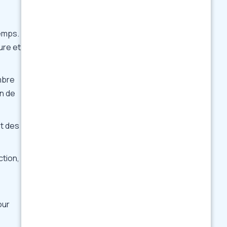
temps.
ure et
mbre
on de
et des
ction,
our