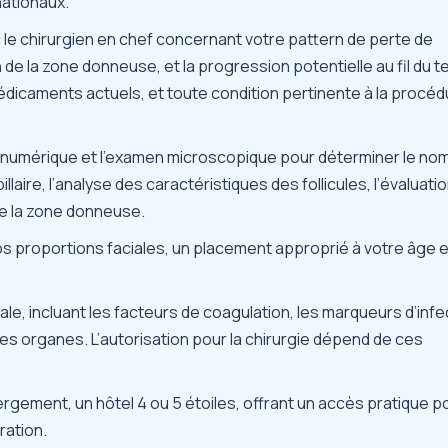
nationaux.
le chirurgien en chef concernant votre
pattern de perte de
 de la zone donneuse, et la progression potentielle au fil du 
icaments actuels, et toute condition pertinente à la procéd
rie numérique et l’examen microscopique pour déterminer le no
llaire, l’analyse des caractéristiques des follicules, l’évaluati
é de la zone donneuse.
s proportions faciales, un placement approprié à votre âge 
le, incluant les facteurs de coagulation, les marqueurs d’infe
es organes. L’autorisation pour la chirurgie dépend de ces
rgement, un hôtel 4 ou 5 étoiles, offrant un accès pratique p
ration.