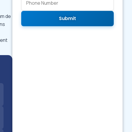
mum de
Submit
ins
ment