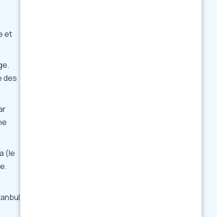
e et
ge.
re des
ar
ne
a (le
e.
tanbul