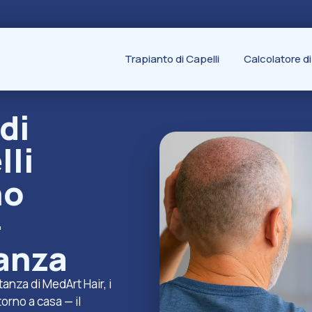
Trapianto di Capelli
Calcolatore di
di
lli
no
-
tanza
anza di MedArt Hair, i
orno a casa — il