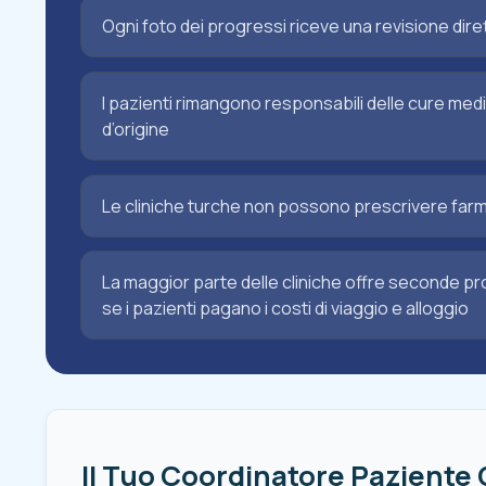
Ogni foto dei progressi riceve una revisione dir
I pazienti rimangono responsabili delle cure medi
d’origine
Le cliniche turche non possono prescrivere farmaci
La maggior parte delle cliniche offre seconde pro
se i pazienti pagano i costi di viaggio e alloggio
Il Tuo Coordinatore Paziente 