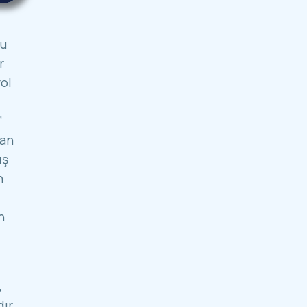
bu
r
rol
”
lan
ış
n
n
,
ır.