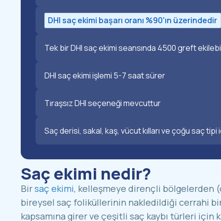
DHI saç ekimi başarı oranı %90'ın üzerindedir
Tek bir DHI saç ekimi seansında 4500 greft ekilebil
DHI saç ekimi işlemi 5-7 saat sürer
Tıraşsız DHI seçeneği mevcuttur
Saç derisi, sakal, kaş, vücut kılları ve çoğu saç tipi 
Saç ekimi nedir?
Bir
saç ekimi
, kelleşmeye dirençli bölgelerden (
bireysel saç foliküllerinin nakledildiği cerrahi bi
kapsamına girer ve çeşitli saç kaybı türleri için 