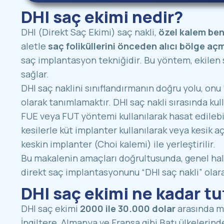
DHI saç ekimi nedir?
DHI (Direkt Saç Ekimi) saç nakli,
özel kalem ben
aletle
saç foliküllerini önceden alıcı bölge a
saç implantasyon tekniğidir. Bu yöntem, ekilen s
sağlar.
DHI saç naklini sınıflandırmanın doğru yolu, onu
olarak tanımlamaktır. DHI saç nakli sırasında kull
FUE veya FUT yöntemi kullanılarak hasat edilebi
kesilerle küt implanter kullanılarak veya kesik
keskin implanter (Choi kalemi) ile yerleştirilir.
Bu makalenin amaçları doğrultusunda, genel halk
direkt saç implantasyonunu “DHI saç nakli” olar
DHI saç ekimi ne kadar tu
DHI saç ekimi
2000 ile 30.000 dolar
arasında ma
İngiltere, Almanya ve Fransa gibi Batı ülkelerin