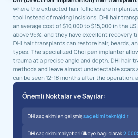
DHI (Direct Hair Implantation) hair transpla
where the extracted hair follicles are implanted
tool instead of making incisions. DHI hair tran
an average cost of $10,000 to $15,000 in the US
above 95%, and they have excellent recovery tim
DHI hair transplants can restore hair, beards, 
types. The specialized Choi pen implanter allow
trauma at a precise angle and depth. DHI hair tr
methods and leave almost undetectable scars at 
can be seen 12-18 months after the operation, 
Önemli Noktalar ve Sayılar:
DHI saç ekimi en gelişmiş
saç ekimi tekniğidir
DHI saç ekimi maliyetleri ülkeye bağlı olarak
2.000$