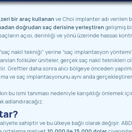
zeri bir araç kullanan
ve Choi implanter adı verilen 
çmadan doğrudan saç derisine yerleştiren
gelişmiş bi
açların açısı, derinliği ve yönü üzerinde hassas kont
 “saç nakil tekniği” yerine “saç implantasyon yöntemi
anılan foliküler üniteler, gerçek saç nakil teknikleri o
lir. Greftler daha sonra alıcı bölgeye önceden yapılm
 açma ve saç implantasyonunu aynı anda gerçekleştire
ın bu ismi tanıması nedeniyle karışıklığı önlemek içi
ak adlandıracağız.
tar?
liyete sahiptir ve bu ülkeye bağlı olarak değişir. ABD
de ortalama maliyet
10.000 ile 15.000 dolar
civarındad